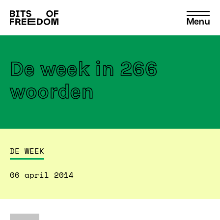
Menu
Search
for:
De week in 266
woorden
DE WEEK
06 april 2014