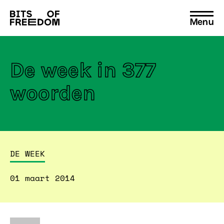
Menu
Search
for:
De week in 377
woorden
DE WEEK
01 maart 2014