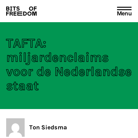
Menu
Search
for:
TAFTA:
miljardenclaims
voor de Nederlandse
staat
Ton Siedsma