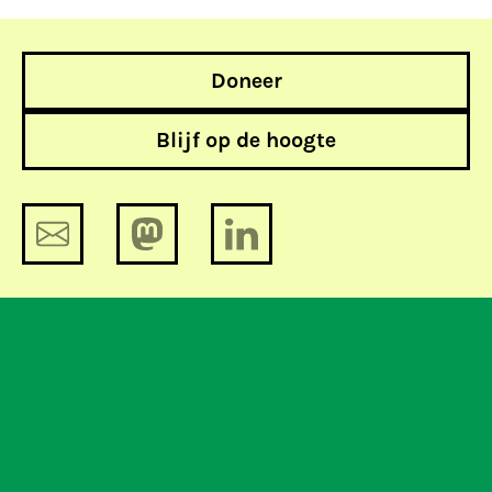
Doneer
Blijf op de hoogte
Veertigduizend-tweehonderd-
zesenvijftig euro. Dankzij jullie!