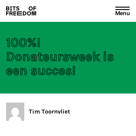
Menu
Search
for:
100%!
Donateursweek is
een succes!
Tim Toornvliet