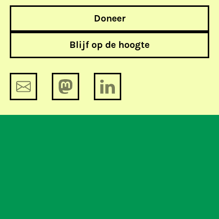
Doneer
Blijf op de hoogte
Tien TEDtalks die je niet mag missen
Tussenstand: de verkiezingen en