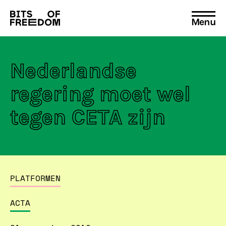
Menu
Search
for:
Nederlandse
regering moet wel
tegen CETA zijn
PLATFORMEN
ACTA