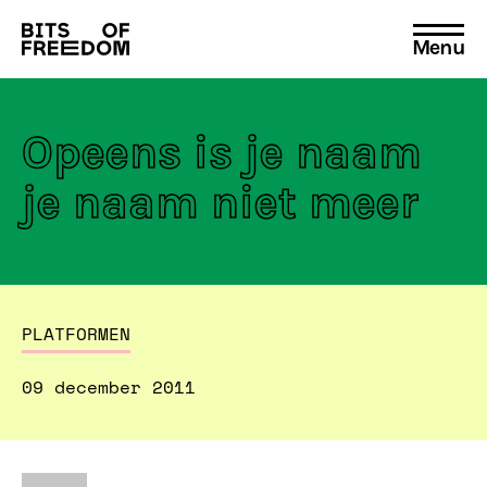
Menu
Search
for:
Opeens is je naam
je naam niet meer
PLATFORMEN
09 december 2011