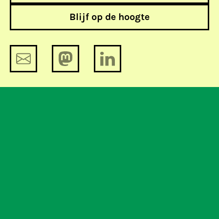
Blijf op de hoogte
Internetvrijheid. Laten we Nederland
niet vergeten.
Nieuwe privacyregels: bescherming
tegen Amerikaans datagraaien