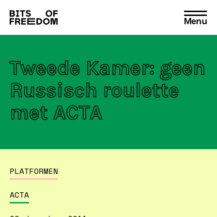
Menu
Search
for:
Tweede Kamer: geen
Russisch roulette
met ACTA
PLATFORMEN
ACTA