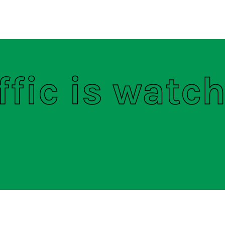
ten
S
ffic is watc