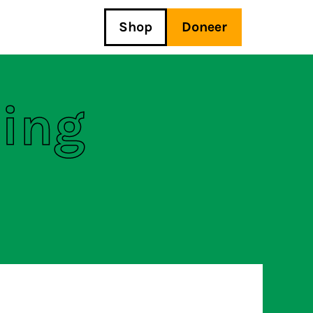
Shop
Doneer
hing