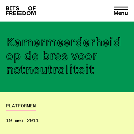
Menu
Search
for:
Kamermeerderheid
op de bres voor
netneutraliteit
PLATFORMEN
19 mei 2011