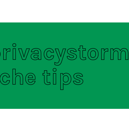
ten
S
rivacystorm
che tips