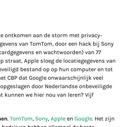
 te ontkomen aan de storm met privacy-
gegevens van TomTom, door een hack bij Sony
itcardgegevens en wachtwoorden) van 77
p straat, Apple sloeg de locatiegegevens van
eveiligd bestand op op hun computer en tot
het CBP dat Google onwaarschijnlijk veel
t opgeslagen door Nederlandse onbeveiligde
at kunnen we hier nou van leren? Vijf
men
.
TomTom
,
Sony
,
Apple
en
Google
. Het zijn