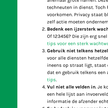
allemaal grote namen. Deze
techneuten in dienst. Toch
voorkomen. Privacy staat bl
zelf actie moeten ondernem
Bedenk een ijzersterk wac
Of 123456? Die zijn erg sne
tips voor een sterk wachtw
Gebruik niet telkens hetz
voor alle diensten hetzelf
ineens op straat ligt, staa
dat en gebruik telkens een
tips
.
Vul niet alle velden in
. Je 
een hele lijst aan invoervel
informatie de afzender echt