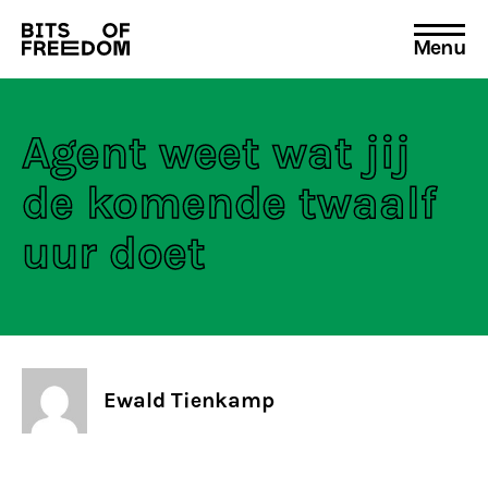
Menu
Search
for:
Agent weet wat jij
de komende twaalf
uur doet
Ewald Tienkamp