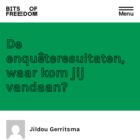
Menu
Search
for:
De
enquêteresultaten,
waar kom jij
vandaan?
Jildou Gerritsma