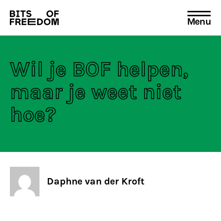
Menu
Search
for:
Wil je BOF helpen,
maar je weet niet
hoe?
Daphne van der Kroft