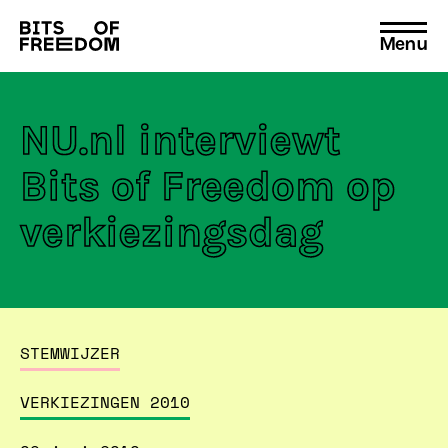
Menu
Search
for:
NU.nl interviewt
Bits of Freedom op
verkiezingsdag
STEMWIJZER
VERKIEZINGEN 2010