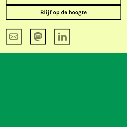
Blijf op de hoogte
Bits of Freedom in debat over
internetfilters [video]
Van Bits of Freedom, voor jou:
Webwijs!