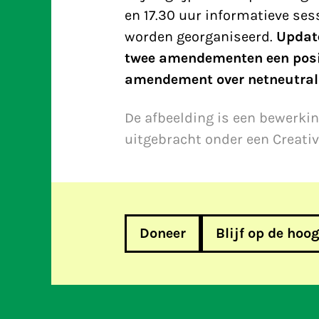
en 17.30 uur informatieve se
worden georganiseerd.
Update
twee amendementen een posit
amendement over netneutrali
De afbeelding is een bewerkin
uitgebracht onder een Creativ
Doneer
Blijf op de hoo