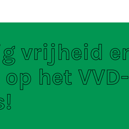
ten
S
g vrijheid e
 op het VVD-
s!