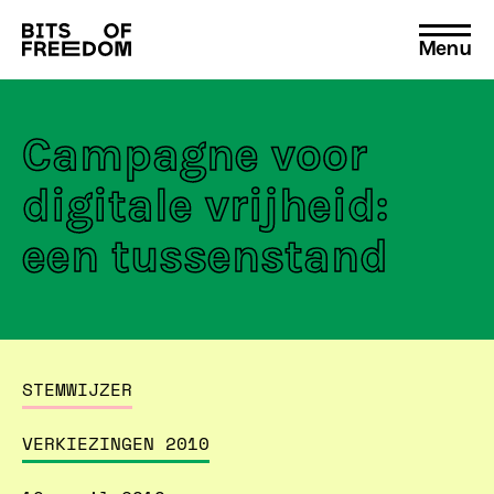
Menu
Search
for:
Campagne voor
digitale vrijheid:
een tussenstand
STEMWIJZER
VERKIEZINGEN 2010