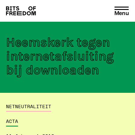
Menu
Search
for:
Heemskerk tegen
internetafsluiting
bij downloaden
NETNEUTRALITEIT
ACTA