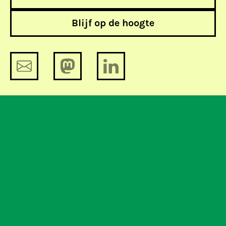
Blijf op de hoogte
Heemskerk wil gegarandeerde
internetsnelheid (nog) niet
verplichten
Steun Bits of Freedom, koop een t-