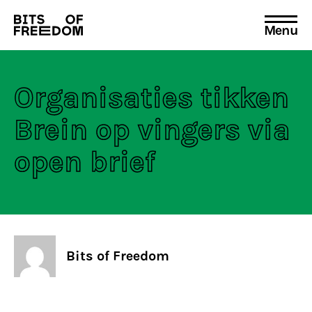
Menu
Search
for:
Organisaties tikken
Brein op vingers via
open brief
Bits of Freedom