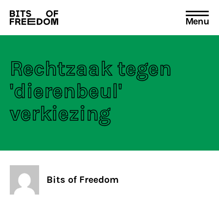
Menu
Search
for:
Rechtzaak tegen
'dierenbeul'
verkiezing
Bits of Freedom