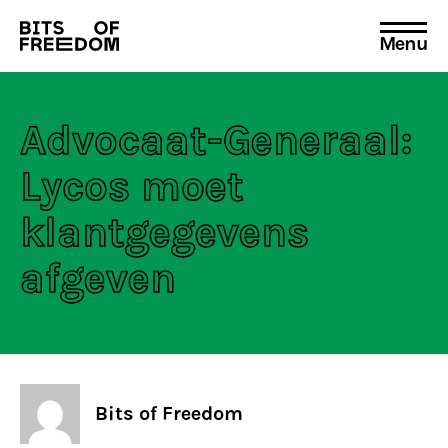
Menu
Search
for:
Advocaat-Generaal:
Lycos moet
klantgegevens
afgeven
Bits of Freedom