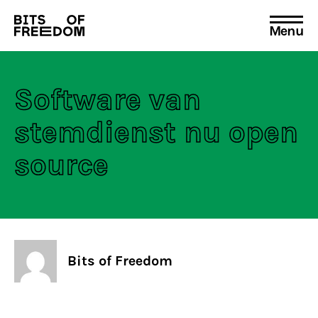
Menu
Search
for:
Software van
stemdienst nu open
source
Bits of Freedom