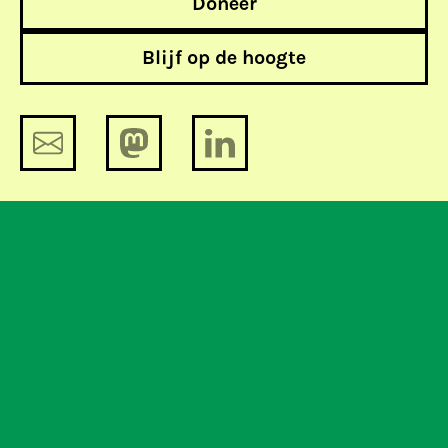
Doneer
Blijf op de hoogte
CBP adviseert over Cybercrime
Verdrag
Nederlandse Creative Commons
licentie