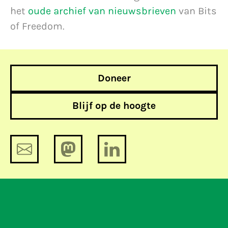
het
oude archief van nieuwsbrieven
van Bits
of Freedom.
Doneer
Blijf op de hoogte
Regerabilia