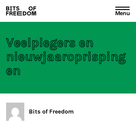
Menu
Search
for:
Veelplegers en
nieuwjaaroprisping
en
Bits of Freedom