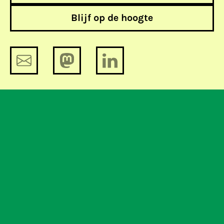
Blijf op de hoogte
'Digitale kluisjes'
Zal de nieuwe voorzitter van de
Autoriteit Persoonsgegevens zorgen
voor strenger toezicht?