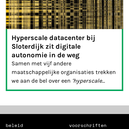
Hyperscale datacenter bij
Sloterdijk zit digitale
autonomie in de weg
Samen met vijf andere
maatschappelijke organisaties trekken
we aan de bel over een
‘hyperscale
datacenter’
– oftewel een mega
dataopslag- en verwerkingsfabriek in
Amsterdam – die potentieel net zoveel
elektriciteit zal verbruiken als alle
Amsterdamse huishoudens samen.
beleid
voorschriften