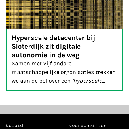
Hyperscale datacenter bij
Sloterdijk zit digitale
autonomie in de weg
Samen met vijf andere
maatschappelijke organisaties trekken
we aan de bel over een
‘hyperscale
datacenter’
– oftewel een mega
dataopslag- en verwerkingsfabriek in
Amsterdam – die potentieel net zoveel
elektriciteit zal verbruiken als alle
Amsterdamse huishoudens samen.
beleid
voorschriften