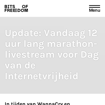
Menu
Search
for:
Update: Vandaag 12
uur lang marathon-
livestream voor Dag
van de
Internetvrijheid
In tijden van WannaCry en