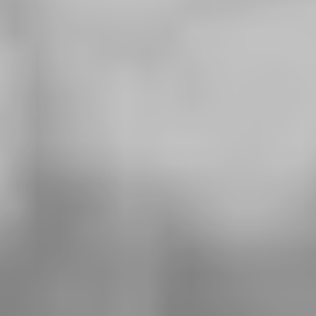
sleepwet te stemmen
Bits of Freedom roept 9 juni uit tot
Dag van de Internetvrijheid
Help mee en steun
ons
Door mijn bijdrage ondersteun ik Bits
of Freedom, dat kan maandelijks of
eenmalig.