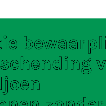
ten
S
ie bewaarpl
yschending 
ljoen
anen zonder