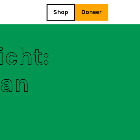
Shop
Doneer
icht:
van