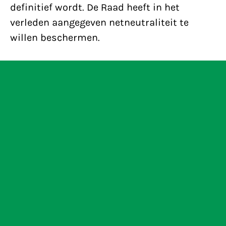
definitief wordt. De Raad heeft in het
verleden aangegeven netneutraliteit te
willen beschermen.
Eerste Godwin-lezing moet het taboe
op WOII-vergelijkingen doorbreken
Bits of Freedom gaat gegevens
achterban verkopen