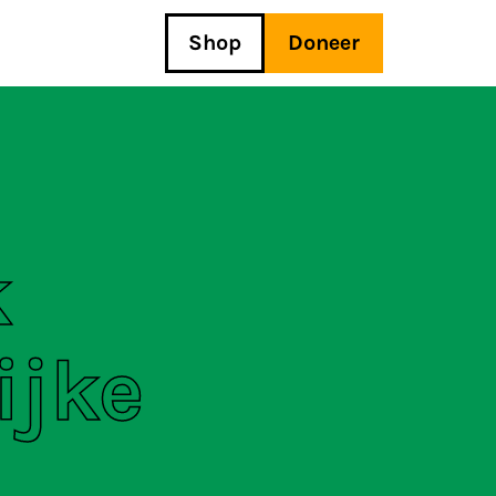
Shop
Doneer
k
ijke