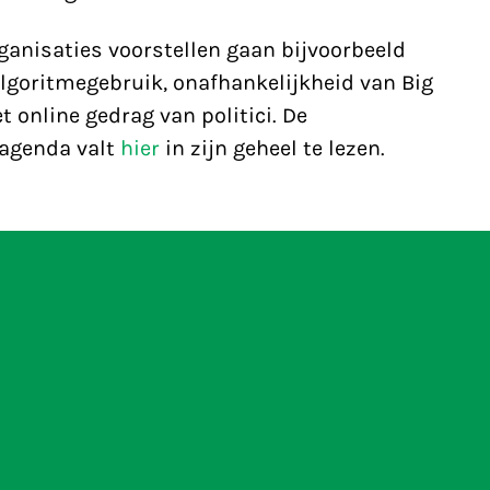
ganisaties voorstellen gaan bijvoorbeeld
lgoritmegebruik, onafhankelijkheid van Big
 online gedrag van politici. De
sagenda valt
hier
in zijn geheel te lezen.
Kabinet: prioriteer d
advertentiemodel
veiligheid en digita