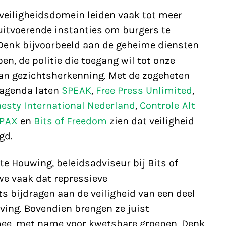
veiligheidsdomein leiden vaak tot meer
itvoerende instanties om burgers te
 Denk bijvoorbeeld aan de geheime diensten
en, de politie die toegang wil tot onze
an gezichtsherkenning. Met de zogeheten
sagenda laten
SPEAK
,
Free Press Unlimited
,
sty International Nederland
,
Controle Alt
PAX
en
Bits of Freedom
zien dat veiligheid
gd.
tte Houwing, beleidsadviseur bij Bits of
 we vaak dat repressieve
s bijdragen aan de veiligheid van een deel
ing. Bovendien brengen ze juist
 mee, met name voor kwetsbare groepen. Denk