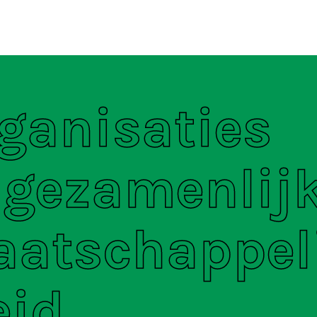
ten
S
ganisaties
 gezamenlij
aatschappel
eid