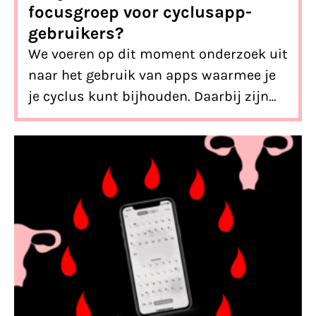
focusgroep voor cyclusapp-
gebruikers?
We voeren op dit moment onderzoek uit
naar het gebruik van apps waarmee je
je cyclus kunt bijhouden. Daarbij zijn
we erg benieuwd naar jouw ervaringen!
Ben jij een (voormalige) gebruiker van
een cyclustracking-app? Meld je dan
aan voor onze focusgroepen op 17 april
of 22 april van 14:00 – 16:00 uur.
Update
14 april: beide focusgroepen zitten
inmiddels vol. Bedankt voor jullie
belangstelling!