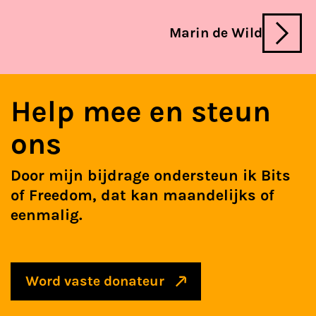
lichamelijke integriteit digitaal te
beschermen.
Deze opinie verscheen 9
Marin de Wild
maart 2026 in de Volkskrant.
Help mee en steun
ons
Door mijn bijdrage ondersteun ik Bits
of Freedom, dat kan maandelijks of
eenmalig.
Word vaste donateur