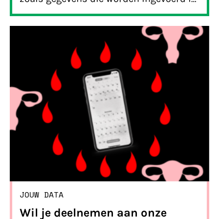
cyclusapps. Die data dienen dikwijls
andermans agenda, zonder dat
gebruikers het weten. We willen dat dit
stopt en daarom lanceren we vandaag
de campagne
Blijfuitmijndigitaleonderbroek.nl.
JOUW DATA
Wil je deelnemen aan onze