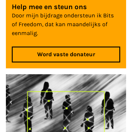
Help mee en steun ons
profilering en uitsluiting zichtbaar. Heb
Door mijn bijdrage ondersteun ik Bits
jij ervaring met digitale uitsluiting en
of Freedom, dat kan maandelijks of
discriminatie door de overheid? Meld je
eenmalig.
dan aan voor ons actieonderzoek op
30
juli en 28 augustus in Pakhuis de
Zwijger
.
Word vaste donateur