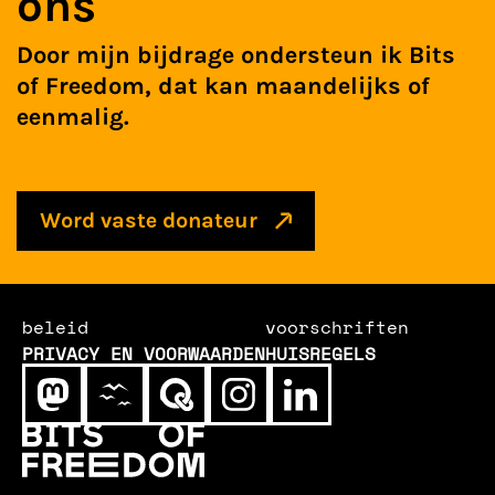
ons
Door mijn bijdrage ondersteun ik Bits
of Freedom, dat kan maandelijks of
eenmalig.
Word vaste donateur
beleid
voorschriften
PRIVACY EN VOORWAARDEN
HUISREGELS