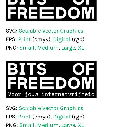
SVG:
Scalable Vector Graphics
EPS:
Print
(cmyk),
Digital
(rgb)
PNG:
Small
,
Medium
,
Large
,
XL
SVG:
Scalable Vector Graphics
EPS:
Print
(cmyk),
Digital
(rgb)
PNG:
Small
,
Medium
,
Large
,
XL