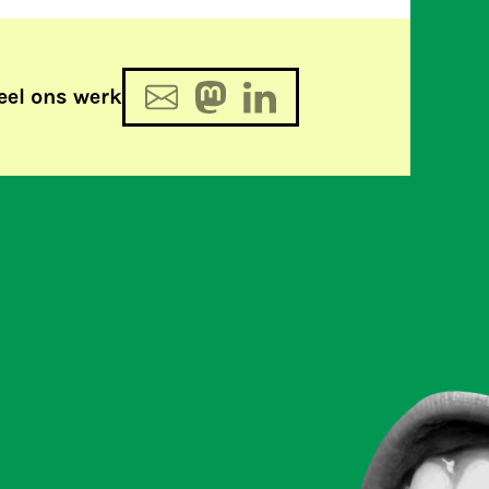
eel ons werk
erteren, stap over naar Signal