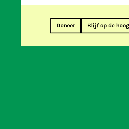
Doneer
Blijf op de hoo
We waren te gast in de Tweede
over jongeren en sociale medi