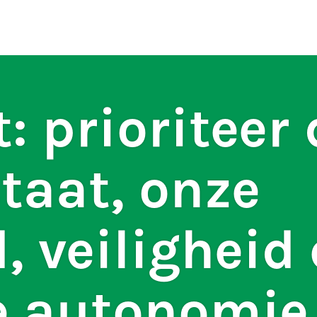
ten
S
: prioriteer 
taat, onze
d, veiligheid
le autonomie