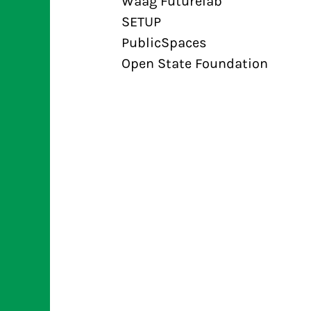
Waag Futurelab
SETUP
PublicSpaces
Open State Foundation