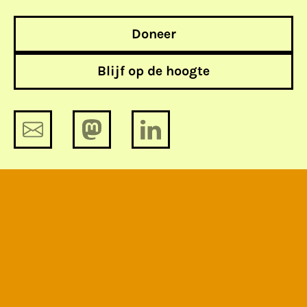
Doneer
Blijf op de hoogte
de Week van Strava heatmaps, een
heftig staaltje social engineering en
niks over de smart blockchain