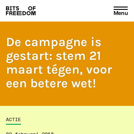
Menu
Search
for:
De campagne is
gestart: stem 21
maart tégen, voor
een betere wet!
ACTIE