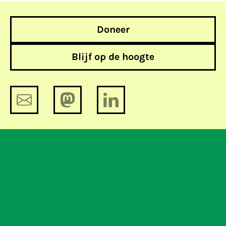
Doneer
Blijf op de hoogte
De lobby-tomie 9: lessen van de
lobby. Wat doet Nederland?