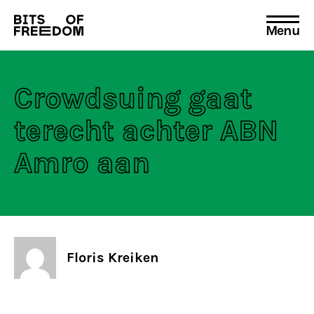
Menu
Search
for:
Crowdsuing gaat
terecht achter ABN
Amro aan
Floris Kreiken