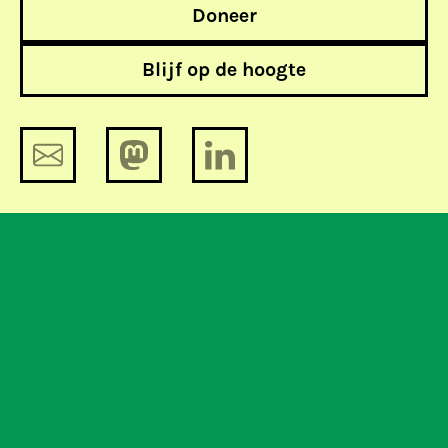
Doneer
Blijf op de hoogte
Netwerkbeheerders hoeven niet te
weten dat je Facebook vertrouwt
De week in 358 woorden