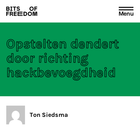
Menu
Search
for:
Opstelten dendert
door richting
hackbevoegdheid
Ton Siedsma