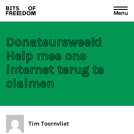
Menu
Search
for:
Donateursweek!
Help mee ons
internet terug te
claimen
Tim Toornvliet