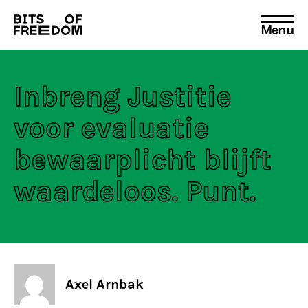
Menu
Search
for:
Inbreng Justitie
voor evaluatie
bewaarplicht blijft
waardeloos. Punt.
Axel Arnbak