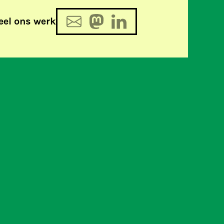
eel ons werk
 Freedom nieuwsbrief 6.19 is uit