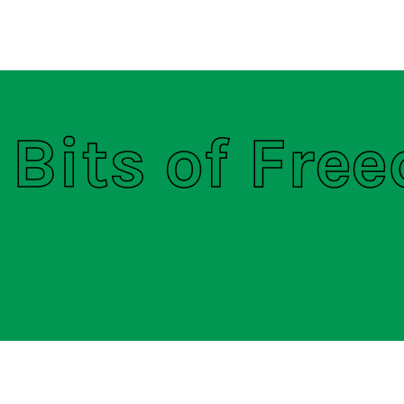
ten
S
 Bits of Fre