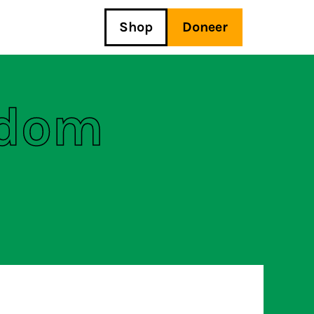
Shop
Doneer
edom