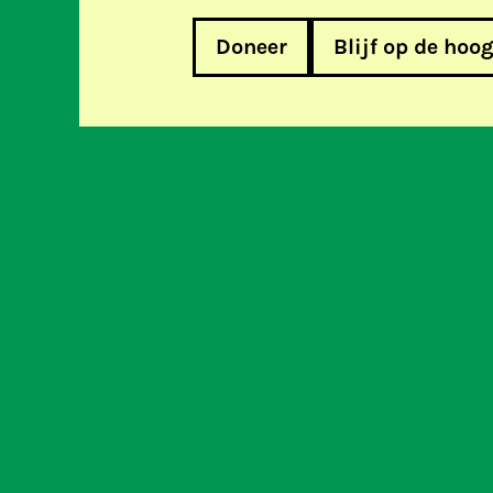
Doneer
Blijf op de hoo
Hoe surf je veilig op internet? 
Help m