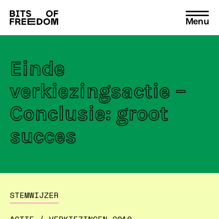
Menu
Search
for:
Einde
verkiezingsactie –
Conclusie: groot
succes
STEMWIJZER