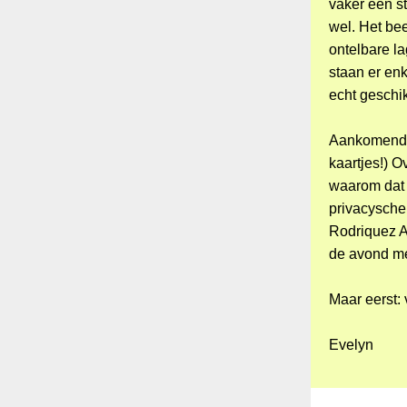
vaker een s
wel. Het be
ontelbare l
staan er en
echt geschik
Aankomende 
kaartjes!) O
waarom dat z
privacyschen
Rodriquez 
de avond met
Maar eerst: 
Evelyn