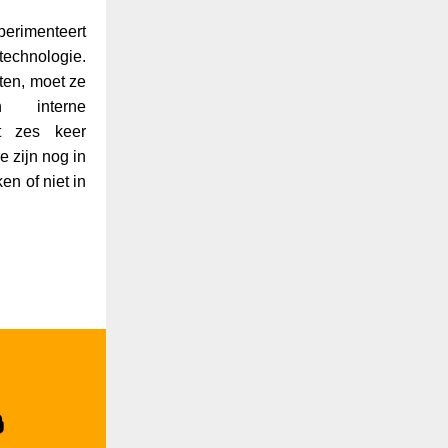
perimenteert
chnologie.
ten, moet ze
 interne
t zes keer
 zijn nog in
en of niet in
