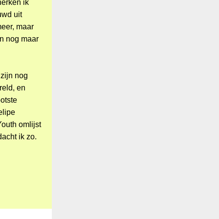
herken ik
wd uit
meer, maar
en nog maar
zijn nog
reld, en
otste
elipe
uth omlijst
acht ik zo.