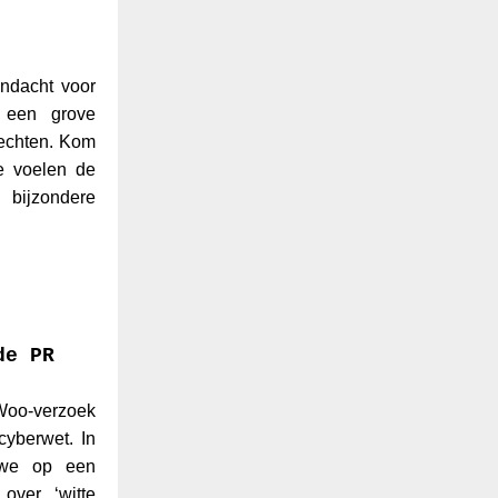
ndacht voor
 een grove
rechten. Kom
e voelen de
bijzondere
de PR
oo-verzoek
cyberwet. In
 we op een
over ‘witte