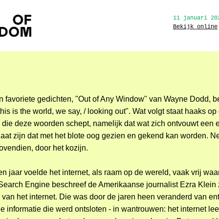
11 januari 20
Bekijk online
n favoriete gedichten, "Out of Any Window" van Wayne Dodd, b
this is the world, we say, / looking out". Wat volgt staat haaks op
 die deze woorden schept, namelijk dat wat zich ontvouwt een 
aat zijn dat met het blote oog gezien en gekend kan worden. Ne
ovendien, door het kozijn.
n jaar voelde het internet, als raam op de wereld, vaak vrij waa
Search Engine beschreef de Amerikaanse journalist Ezra Klein 
e van het internet. Die was door de jaren heen veranderd van e
 informatie die werd ontsloten - in wantrouwen: het internet le