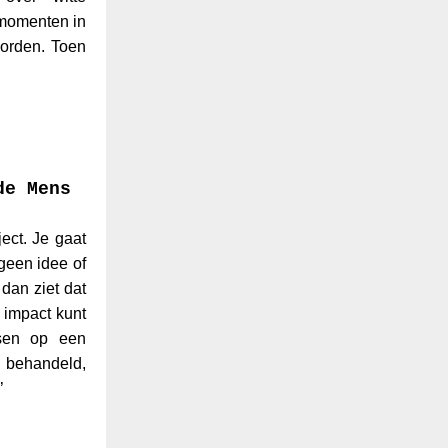
 momenten in
orden. Toen
de Mens
ject. Je gaat
 geen idee of
 dan ziet dat
 impact kunt
sen op een
 behandeld,
’