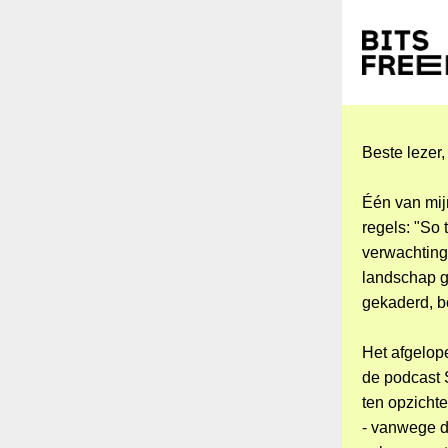
Beste lezer,
Één van mij
regels: "So 
verwachting
landschap g
gekaderd, b
Het afgelope
de podcast 
ten opzicht
- vanwege de