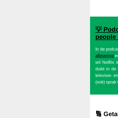
💡
Podc
people
In de podca
aflevering
ee
wil Netflix
duikt in de
televisie- e
(ook) sprak 
🔢 Geta