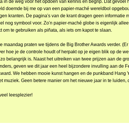
ta in de weg voor het opdoen van kennis en begrip. Dat gevoel 
eld doemde bij me op van een papier-maché wereldbol opgebou
agen kranten. De pagina's van de krant dragen geen informatie 
kel nog symbool voor. Zo'n papier-maché globe is eigenlijk alle
t om te gebruiken als piñata, als iets om kapot te slaan.
maandag praten we tijdens de Big Brother Awards verder. (Er 
ver hoe je de controle houdt of herpakt op je eigen blik op de we
o belangrijk is. Naast het uitreiken van twee prijzen aan de gro
ders, geven we dit jaar een heel bijzondere invulling aan de F
Award. We hebben mooie kunst hangen en de punkband Hang Yo
 muziek. Geen betere manier om het nieuwe jaar in te luiden, d
veel leesplezier!