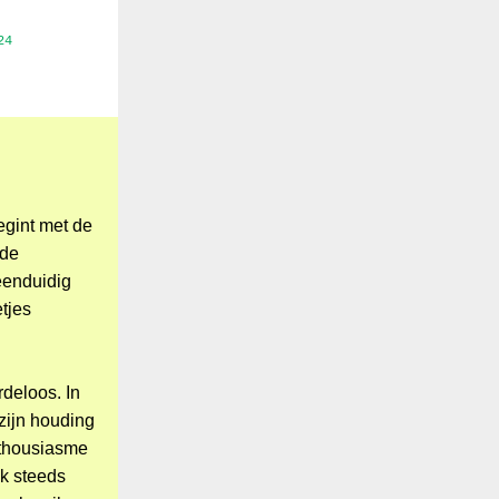
24
egint met de
 de
eenduidig
tjes
rdeloos. In
zijn houding
nthousiasme
ek steeds