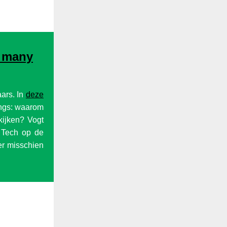
w many
ars. In
deze
ings: waarom
kijken? Vogt
g Tech op de
 er misschien