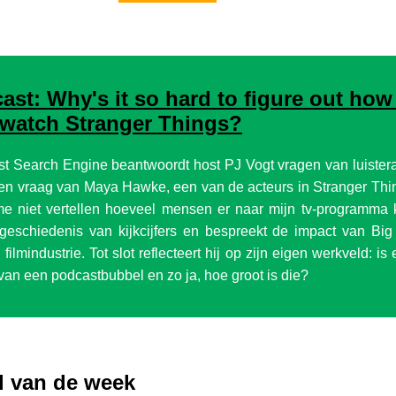
ast: Why's it so hard to figure out ho
 watch Stranger Things?
st Search Engine beantwoordt host PJ Vogt vragen van luistera
n vraag van Maya Hawke, een van de acteurs in Stranger Th
 me niet vertellen hoeveel mensen er naar mijn tv-programma 
 geschiedenis van kijkcijfers en bespreekt de impact van Bi
n filmindustrie. Tot slot reflecteert hij op zijn eigen werkveld: is
van een podcastbubbel en zo ja, hoe groot is die?
l van de week