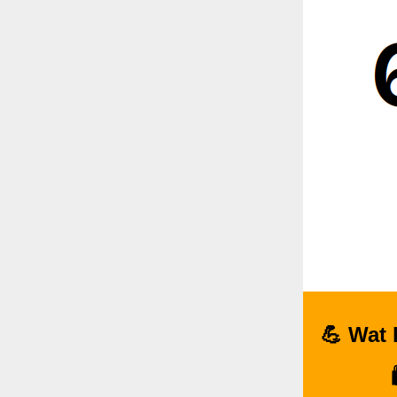
💪 Wat 